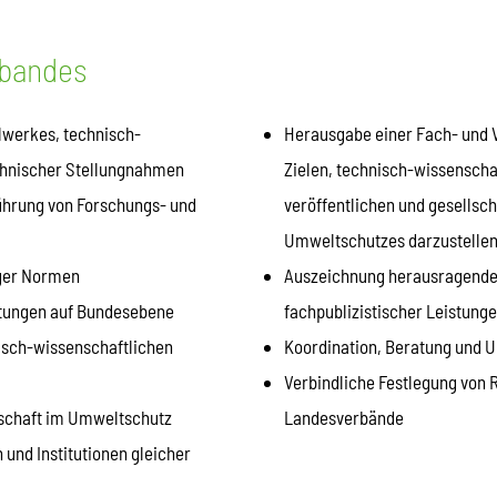
rbandes
lwerkes, technisch-
Herausgabe einer Fach- und V
chnischer Stellungnahmen
Zielen, technisch-wissenscha
ührung von Forschungs- und
veröffentlichen und gesellsc
Umweltschutzes darzustellen
iger Normen
Auszeichnung herausragender
ltungen auf Bundesebene
fachpublizistischer Leistung
isch-wissenschaftlichen
Koordination, Beratung und 
Verbindliche Festlegung von
nschaft im Umweltschutz
Landesverbände
nd Institutionen gleicher